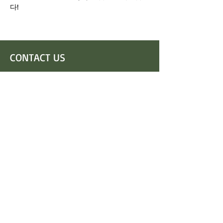
다!
CONTACT US
(사)케이공감아트교류협회
(우 06269) 서울시 강남구 남부순환로363길 12-9
TEL 02-2138-0906
FAX 02-2138-0916
E-mail
ke-art@ke-art.com
​대표: 정건영
사업자등록번호: 168-82-00544
후원계좌
국민은행
466801-04-436213
예금주:(사)케이공감아트교류협회