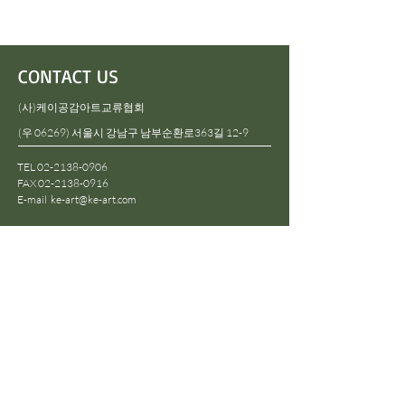
CONTACT US
(사)케이공감아트교류협회
(우 06269) 서울시 강남구 남부순환로363길 12-9
TEL 02-2138-0906
FAX 02-2138-0916
E-mail
ke-art@ke-art.com
​대표: 정건영
사업자등록번호: 168-82-00544
후원계좌
국민은행
466801-04-436213
예금주:(사)케이공감아트교류협회
국세청
국민권익위원회